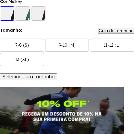
Cor:
Mickey
Tamanho:
Guia de tamanho
7-8 (S)
9-10 (M)
11-12 (L)
13 (XL)
Selecione um tamanho