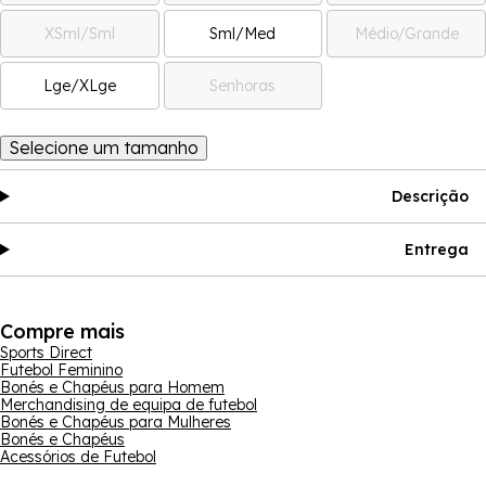
XSml/Sml
Sml/Med
Médio/Grande
Lge/XLge
Senhoras
Selecione um tamanho
Descrição
Entrega
Compre mais
Sports Direct
Futebol Feminino
Bonés e Chapéus para Homem
Merchandising de equipa de futebol
Bonés e Chapéus para Mulheres
Bonés e Chapéus
Acessórios de Futebol