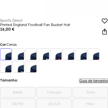
Sports Direct
Printed England Football Fan Bucket Hat
16,00 €
Cor:
Cenas
Tamanho:
Guia de tamanho
Bebés
Crianças
Júnior
SB/MB
LB/XLB
Mens