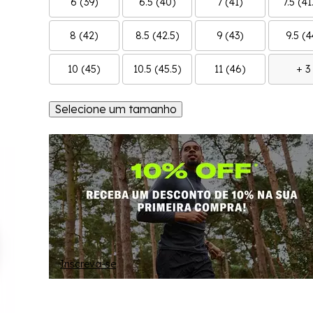
6 (39)
6.5 (40)
7 (41)
7.5 (41
8 (42)
8.5 (42.5)
9 (43)
9.5 (4
10 (45)
10.5 (45.5)
11 (46)
+ 3
Selecione um tamanho
Inscreva-se