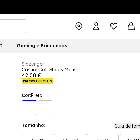
C
Gaming e Brinquedos
Slazenger
Casual Golf Shoes Mens
42,00 €
PREÇOS ESPECIAIS
Cor:
Preto
Tamanho:
Guia de ta