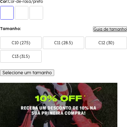
Cor:
Cor-de-rosa/preto
Tamanho:
Guia de tamanho
C10 (27.5)
C11 (28.5)
C12 (30)
C13 (31.5)
Selecione um tamanho