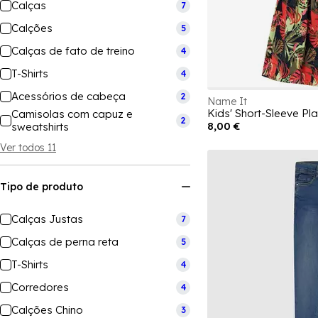
Calças
7
Calções
5
Calças de fato de treino
4
T-Shirts
4
Acessórios de cabeça
2
Name It
Kids' Short-Sleeve Pla
Camisolas com capuz e
2
8,00 €
sweatshirts
Ver todos 11
Tipo de produto
Calças Justas
7
Calças de perna reta
5
T-Shirts
4
Corredores
4
Calções Chino
3