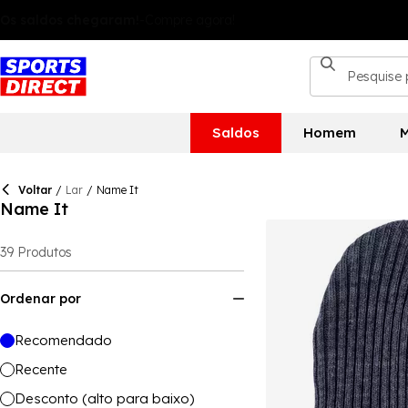
Saldos
Homem
M
Voltar
/
Lar
/
Name It
Name It
39
Produtos
Ordenar por
Recomendado
Recente
Desconto (alto para baixo)