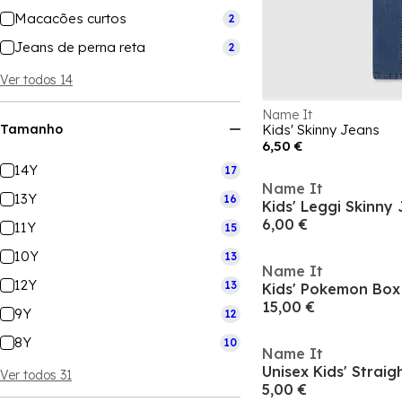
Macacões curtos
2
Jeans de perna reta
2
Ver todos 14
Name It
Tamanho
Kids' Skinny Jeans
6,50 €
14Y
17
Name It
13Y
16
Kids' Leggi Skinny
6,00 €
11Y
15
10Y
13
Name It
12Y
13
Kids' Pokemon Box 
15,00 €
9Y
12
8Y
10
Name It
Unisex Kids' Strai
Ver todos 31
5,00 €