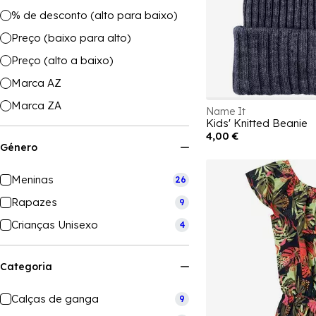
% de desconto (alto para baixo)
Preço (baixo para alto)
Preço (alto a baixo)
Marca AZ
Marca ZA
Name It
Kids' Knitted Beanie
4,00 €
Género
Meninas
26
Rapazes
9
Crianças Unisexo
4
Categoria
Calças de ganga
9