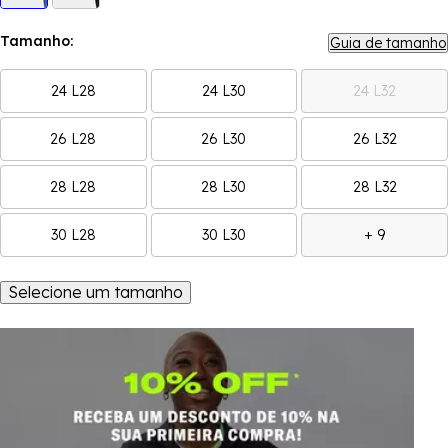
Tamanho:
Guia de tamanho
24 L28
24 L30
24 L32
26 L28
26 L30
26 L32
28 L28
28 L30
28 L32
30 L28
30 L30
+ 9
Selecione um tamanho