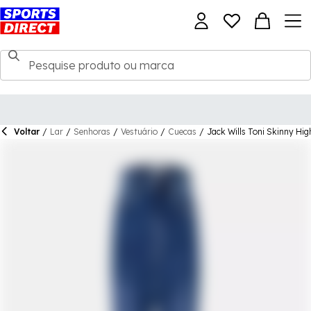
Voltar
/
Lar
/
Senhoras
/
Vestuário
/
Cuecas
/
Jack Wills Toni Skinny Hig