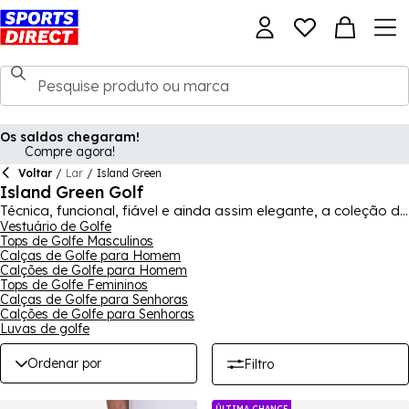
Os saldos chegaram!
Compre agora!
Voltar
/
Lar
/
Island Green
Island Green Golf
Técnica, funcional, fiável e ainda assim elegante, a coleção de
golfe Island Green fará com que pareça o seu melhor dentro
Vestuário de Golfe
Tops de Golfe Masculinos
e fora do campo de golfe, dando ao seu corpo tudo o que
Calças de Golfe para Homem
precisa para o sucesso no golfe. Homens, mulheres e crianças
Calções de Golfe para Homem
estão cobertos na nossa coleção Island Green, com tudo,
Tops de Golfe Femininos
desde camisas e tops de golfe até calças e calções de golfe,
Calças de Golfe para Senhoras
numa grande variedade de estilos. A Island Green também o
Calções de Golfe para Senhoras
protege para jogar golfe em tempo mais frio, com casacos
Luvas de golfe
elegantes e malhas com os seus materiais de qualidade
exclusiva.
Ordenar por
Filtro
ÚLTIMA CHANCE