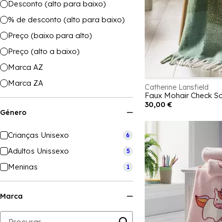
Desconto (alto para baixo)
% de desconto (alto para baixo)
Preço (baixo para alto)
Preço (alto a baixo)
Marca AZ
Marca ZA
Catherine Lansfield
Faux Mohair Check S
30,00 €
Género
Crianças Unisexo
6
Adultos Unissexo
5
Meninas
1
Marca