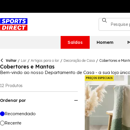
Saldos
Homem
M
Voltar
/
Lar
/
Artigos para o lar
/
Decoração de Casa
/
Cobertores e Mant
Cobertores e Mantas
Bem-vindo ao nosso Departamento de Casa - a sua loja única
baixos, incluindo móveis baratos, toalhas, roupa de cama, br
PREÇOS ESPECIAIS
12
Produtos
Ordenar por
Recomendado
Recente