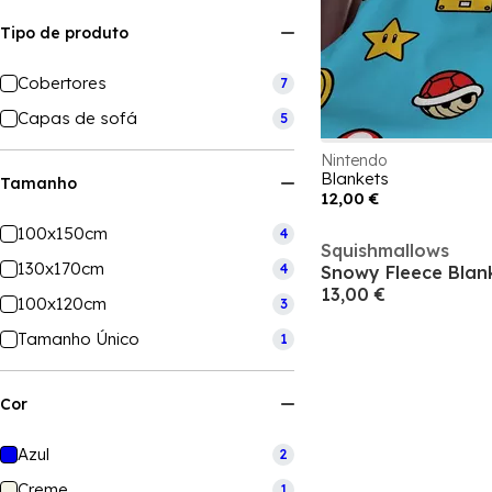
Tipo de produto
Cobertores
7
Capas de sofá
5
Nintendo
Blankets
Tamanho
12,00 €
100x150cm
4
Squishmallows
130x170cm
4
Snowy Fleece Blan
13,00 €
100x120cm
3
Tamanho Único
1
Cor
Azul
2
Creme
1