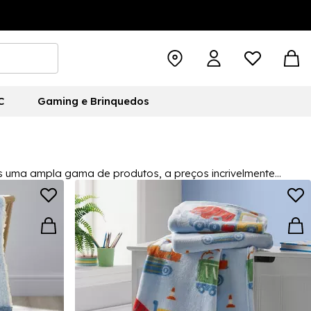
C
Gaming e Brinquedos
s uma ampla gama de produtos, a preços incrivelmente
olhada na nossa gama de pechinchas para a casa hoje.