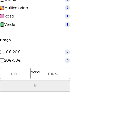
Multicolorido
7
Rosa
1
Verde
1
Preço
10€-20€
9
20€-50€
3
para
Ir