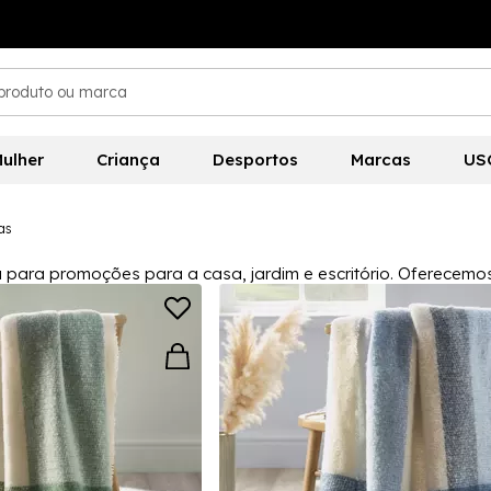
ulher
Criança
Desportos
Marcas
US
as
 para promoções para a casa, jardim e escritório. Oferecemo
inquedos, eletrônicos e muito mais! Certifique-se de dar uma 