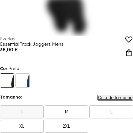
Everlast
Essential Track Joggers Mens
38,00 €
Cor:
Preto
Tamanho:
Guia de tamanho
S
M
L
XL
2XL