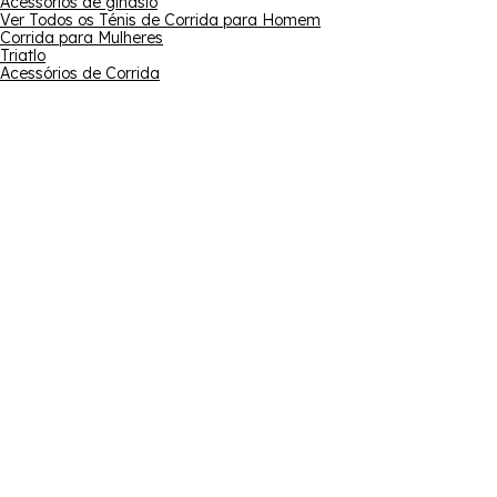
Acessórios de ginásio
Ver Todos os Ténis de Corrida para Homem
Corrida para Mulheres
Triatlo
Acessórios de Corrida
Subscre
Endereço de e