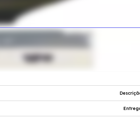
Descriçã
Entreg