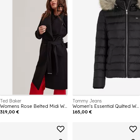
Dia dos Namorados para ela.
Ted Baker
Tommy Jeans
Womens Rose Belted Midi Wool Long Sleeve Coat
Women's Essential Quilted Wind Resistant Faux Fur Hood RDS Down Short Puffer Jacket
319,00 €
165,00 €