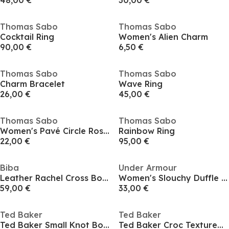
48,00 €
30,00 €
Thomas Sabo
Thomas Sabo
Cocktail Ring
Women's Alien Charm
90,00 €
6,50 €
Thomas Sabo
Thomas Sabo
Charm Bracelet
Wave Ring
26,00 €
45,00 €
Thomas Sabo
Thomas Sabo
Women's Pavé Circle Rose Gold Plated Band Ring
Rainbow Ring
22,00 €
95,00 €
Biba
Under Armour
Leather Rachel Cross Body Bag
Women's Slouchy Duffle Bag
59,00 €
33,00 €
Ted Baker
Ted Baker
Ted Baker Small Knot Bow Tote Bag
Ted Baker Croc Textured Icon Tote Bag