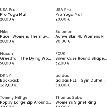
USA Pro
USA Pro
Pro Yoga Mat
Pro Yoga Mat
20,00 €
20,00 €
Nike
Salomon
Pacer Womens Therma-FIT Lightweight Running Gloves
Active Skin 4L Womens Running Vest
20,00 €
90,00 €
Nacon
FCUK
Greedfall: The Dying World
Silver Case Round Shape Sky Blue Strap Quartz Watch
50,00 €
32,00 €
DKNY
adidas
Backpack
adidas HIIT Gym Duffel Bag
169,00 €
50,00 €
Tommy Hilfiger
Thomas Sabo
Poppy Large Zip Around Purse
Women's Signet Ring