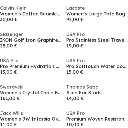
Calvin Klein
Lacoste
Women's Cotton Seamless Brief Shapewear Underwear
Women's Large Tote Bag
30,00 €
92,00 €
Slazenger
USA Pro
IKON Golf Iron Graphite Shaft Club Womens
Pro Stainless Steel Travel Cup
28,00 €
19,00 €
USA Pro
USA Pro
Pro Premium Hydration Water Bottle
Pro Softtouch Water bottle
15,00 €
15,00 €
Swarovski
Thomas Sabo
Women's Crystal Chain Bracelets
Alien Ear Studs
161,00 €
14,00 €
Jack Wills
USA Pro
Women's JW Intarsia Oversized Scarf
Premium Woven Resistance Band Trio
11,00 €
10,00 €