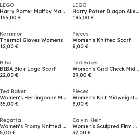
LEGO
LEGO
Harry Potter Malfoy Manor Building Toy 76453
Harry Potter Diagon Alley Wizarding Shops 76444
155,00 €
185,00 €
Karrimor
Pieces
Thermal Gloves Womens
Women's Knitted Scarf
12,00 €
8,00 €
Biba
Ted Baker
BIBA Blair Logo Scarf
Women's Grid Check Midweight Scarf
22,00 €
29,00 €
Ted Baker
Pieces
Women's Herringbone Midweight Scarf
Women's Knit Midweight Scarf
35,00 €
8,00 €
Regatta
Calvin Klein
Women's Frosty Knitted Scarf
Women's Sculpted Firm Mesh Brief Shapewear
5,00 €
32,00 €