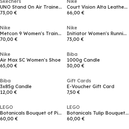
Skechers
Nike
UNO Stand On Air Trainers Womens
Court Vision Alta Leather Womens Trainers
73,00 €
66,00 €
Nike
Nike
Metcon 9 Women's Training Shoes
Initiator Women's Running Shoe
70,00 €
73,00 €
Nike
Biba
Air Max SC Women's Shoe
1000g Candle
65,00 €
30,00 €
Biba
Gift Cards
3x85g Candle
E-Voucher Gift Card
12,00 €
7,50 €
LEGO
LEGO
Botanicals Bouquet of Pink Roses Faux Flowers Set 10374
Botanicals Tulip Bouquet - Artificial Flowers Set 11501
60,00 €
60,00 €