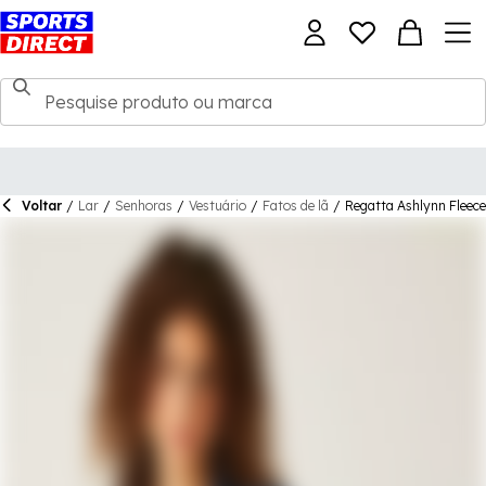
Voltar
/
Lar
/
Senhoras
/
Vestuário
/
Fatos de lã
/
Regatta Ashlynn Fleece