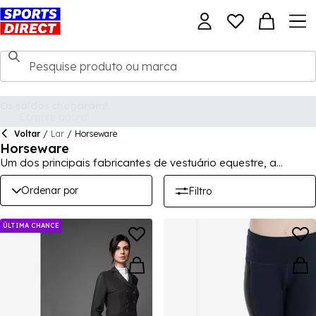
Voltar
/
Lar
/
Horseware
Horseware
Um dos principais fabricantes de vestuário equestre, a
Horseware irá vesti-lo para impressionar, quer seja de forma
casual ou competitiva. Desfrute de conforto com estilo numa
Ordenar por
Filtro
ampla gama de casacos, chapéus, polos e coletes.
ÚLTIMA CHANCE